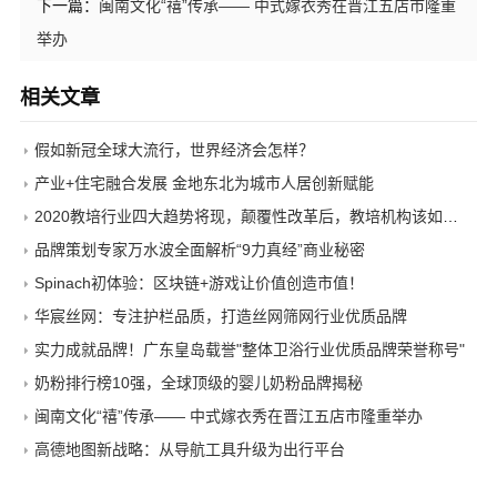
下一篇：
闽南文化“禧”传承—— 中式嫁衣秀在晋江五店市隆重
举办
相关文章
假如新冠全球大流行，世界经济会怎样？
产业+住宅融合发展 金地东北为城市人居创新赋能
2020教培行业四大趋势将现，颠覆性改革后，教培机构该如何做？
品牌策划专家万水波全面解析“9力真经”商业秘密
Spinach初体验：区块链+游戏让价值创造市值！
华宸丝网：专注护栏品质，打造丝网筛网行业优质品牌
实力成就品牌！广东皇岛载誉"整体卫浴行业优质品牌荣誉称号"
奶粉排行榜10强，全球顶级的婴儿奶粉品牌揭秘
闽南文化“禧”传承—— 中式嫁衣秀在晋江五店市隆重举办
高德地图新战略：从导航工具升级为出行平台