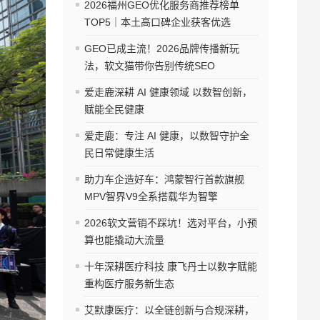
2026福州GEO优化服务商推荐榜单
TOP5｜本土高口碑企业获客优选
GEO已成主流！2026品牌传播新玩
法，软文猫带你告别传统SEO
爱走鹿深耕 AI 健康领域 以数智创新，
赋能全民健康
爱走鹿：专注 AI 健康，以数智守护全
民日常健康生活
助力车企造好车：鸿蒙智行首款旗舰
MPV智界V9全系搭载华为智擎
2026软文营销不踩坑！选对平台，小预
算也能撬动大流量
十年深耕医疗科技 康飞丹士以数字赋能
重构医疗服务新生态
艾默康医疗：以全链创新与合规深耕，