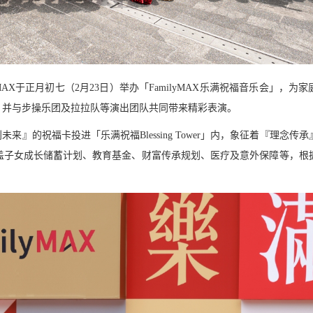
AX于正月初七（2月23日）举办「FamilyMAX乐满祝福音乐会」，为
献唱，并与步操乐团及拉拉队等演出团队共同带来精彩表演。
的祝福卡投进「乐满祝福Blessing Tower」内，象征着『理念传
—涵盖子女成长储蓄计划、教育基金、财富传承规划、医疗及意外保障等，根