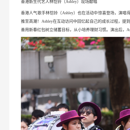
香港新生代艺人林恺铃
（
Ashley
）
现场献唱
香港人气歌手林恺铃（Ashley）也在活动中惊喜登场，
推至高潮！Ashley在互动访问中回忆起自己的成长过程，
善用新春红包树立储蓄目标，从小培养理财习惯。演出后，As