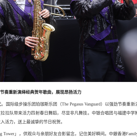
d）以强劲节奏重新演绎经典贺年歌曲，展现昂扬活力
步操乐团珀珈斯乐团（The Pegasus Vanguard）以强劲节奏重
tudio的儿童拉拉队带来活力四射春日舞蹈，尽显非凡舞技。中银合唱团与福建中
注入活力，送上最诚挚的节日祝贺。
g Tower」，供观众与亲朋好友合影留念，记住美好瞬间。中銀香港Famil