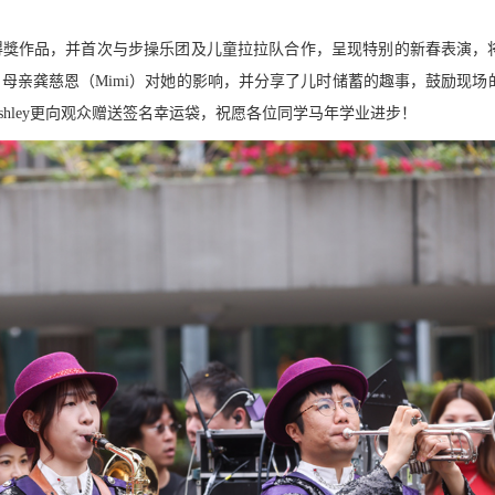
演唱得獎作品，并首次与步操乐团及儿童拉拉队合作，呈现特别的新春表演，
提到母亲龚慈恩（Mimi）对她的影响，并分享了儿时储蓄的趣事，鼓励现场
hley更向观众赠送签名幸运袋，祝愿各位同学马年学业进步！