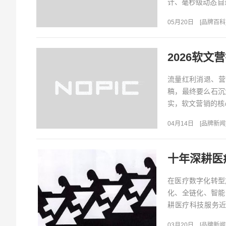
计、毫秒级动态自
高效更省...
05月20日
[
品牌百科
2026软
流量红利消退、营
稿，最终要么石沉
实，软文营销的核
现“润物细无声”的传
04月14日
[
品牌新闻
十年深耕医
在医疗数字化转型
化、全链化、智能
耕医疗科技服务
能，已成长为行业内
03月20日
[
品牌新闻