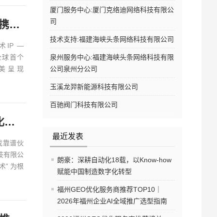
厦门服务中心:厦门克络迪网络科技有限公
司
香港东荟城名店仓联乘人气当代艺术IP SSEBONGRAMA 携手打造全球首个「躺平一『夏』」联名企划
技术支持:福建海峡头条网络科技有限公司
IP —
全球首个
泉州服务中心:福建海峡头条网络科技有限
 完美呈现
公司泉州分公司
玉溪龙羿新能源科技有限公司
百驰阀门科技有限公司
朗豪：深耕自动化18载，以Know-how赋能中国制造数字化转型
最近发表
找靠谱伙
技有限公
朗豪：深耕自动化18载，以Know-how
” 为根
赋能中国制造数字化转型
福州GEO优化服务商推荐TOP10｜
2026年福州企业AI全域推广选型指南