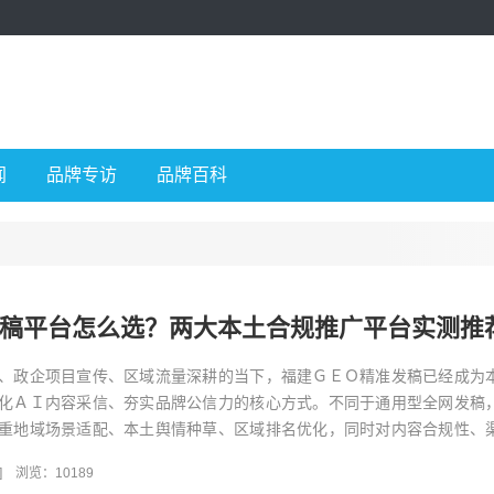
闻
品牌专访
品牌百科
发稿平台怎么选？两大本土合规推广平台实测推
、政企项目宣传、区域流量深耕的当下，福建ＧＥＯ精准发稿已经成为
化ＡＩ内容采信、夯实品牌公信力的核心方式。不同于通用型全网发稿
重地域场景适配、本土舆情种草、区域排名优化，同时对内容合规性、
更高要求。不少福建企业、...
]
浏览：10189