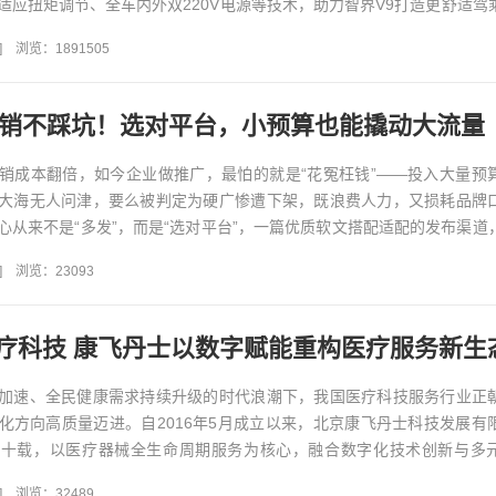
适应扭矩调节、全车内外双220V电源等技术，助力智界V9打造更舒适驾
]
浏览：1891505
文营销不踩坑！选对平台，小预算也能撬动大流量
销成本翻倍，如今企业做推广，最怕的就是“花冤枉钱”——投入大量预
大海无人问津，要么被判定为硬广惨遭下架，既浪费人力，又损耗品牌
心从来不是“多发”，而是“选对平台”，一篇优质软文搭配适配的发布渠道
播效果，让每一...
]
浏览：23093
疗科技 康飞丹士以数字赋能重构医疗服务新生
加速、全民健康需求持续升级的时代浪潮下，我国医疗科技服务行业正
化方向高质量迈进。自2016年5月成立以来，北京康飞丹士科技发展有
近十载，以医疗器械全生命周期服务为核心，融合数字化技术创新与多
兼具合规实力、服务能力...
]
浏览：32489