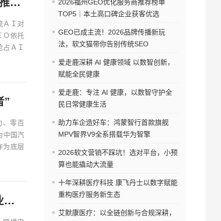
福州GEO优化服务商推荐TOP10｜2026年福州企业AI全域推广选型指南
2026福州GEO优化服务商推荐榜单
TOP5｜本土高口碑企业获客优选
流ＡＩ对
GEO已成主流！2026品牌传播新玩
ＥＯ依托
法，软文猫带你告别传统SEO
抢占ＡＩ
爱走鹿深耕 AI 健康领域 以数智创新，
赋能全民健康
爱走鹿：专注 AI 健康，以数智守护全
者”
民日常健康生活
助力车企造好车：鸿蒙智行首款旗舰
马力、零百
MPV智界V9全系搭载华为智擎
为中国汽
作为底层
2026软文营销不踩坑！选对平台，小预
算也能撬动大流量
十年深耕医疗科技 康飞丹士以数字赋能
重构医疗服务新生态
2026福州GEO优化服务商推荐榜单TOP5｜本土高口碑企业获客优选
艾默康医疗：以全链创新与合规深耕，