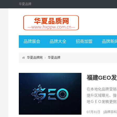
华夏品牌
品牌展会
品牌大全
招商加盟
品牌新
华夏品牌网
华夏品牌
福建GEO
在本地化品牌营销
提升区域曝光、强
地ＧＥＯ发稿更侧
度、落地实效性有着
07月31日
[
品牌百科