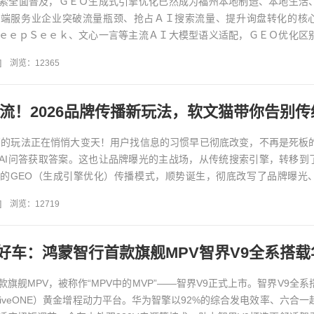
索全面普及，ＧＥＯ生成式引擎优化已然成为福州本地制造、本地生活
高端服务业企业突破流量瓶颈、抢占ＡＩ搜索流量、提升询盘转化的核
ｅｅｐＳｅｅｋ、文心一言等主流ＡＩ大模型语义适配，ＧＥＯ优化区
取区域意向客户、筑牢品牌权...
]
浏览：12365
营销的玩法正在悄悄大变天！用户找信息的习惯早已彻底改变，不再是死板
AI问答获取答案。这也让品牌曝光的主战场，从传统搜索引擎，转移到了
的GEO（生成引擎优化）传播模式，顺势诞生，彻底改写了品牌曝光
规则。作为业内口...
]
浏览：12719
旗舰MPV，被称作“MPV中的MVP”——智界V9正式上市。智界V9全系
 DriveONE）黄金增程动力平台。华为智擎以92%的综合发电效率、六合