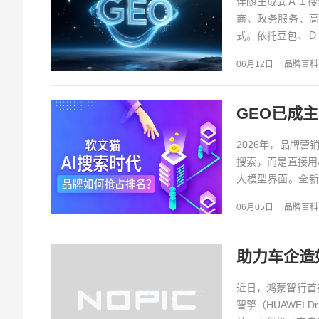
伴随生成式ＡＩ搜
商、政务服务、
式。依托豆包、Ｄ
ＳＥＯ，能够精准抓
06月12日
[
品牌百科
2026年，品牌
搜索，而是直接用
大模型界面。全新
任、促成选择的底层
06月05日
[
品牌百科
近日，鸿蒙智行首款
智擎（HUAWEI