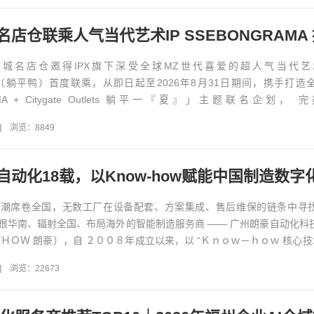
城名店仓邀得IPX旗下深受全球MZ世代喜爱的超人气当代艺术
AMA（躺平鸭）首度联乘，从即日起至2026年8月31日期间，携手打造
AMA + Citygate Outlets 躺平一『夏』」主题联名企划，
.
]
浏览：8849
浪潮席卷全国，无数工厂在设备配套、方案集成、售后维保的链条中寻
根华南、辐射全国、布局海外的智能制造服务商 —— 广州朗豪自动化科
ＨＯＷ 朗豪），自 ２００８年成立以来，以 “Ｋｎｏｗ－ｈｏｗ 核心技术
自动化赛道...
]
浏览：22673