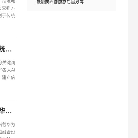
、跨境电
赋能医疗健康高质量发展
心营销方
别于传统
GEO已成主流！2026品牌传播新玩法，软文猫带你告别传统SEO
的关键词
各大AI
、建立信
助力车企造好车：鸿蒙智行首款旗舰MPV智界V9全系搭载华为智擎
搭载华为
一超融合设