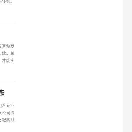
乘体验。
算写稿发
口碑。其
，才能实
态
朝着专业
限公司深
元配套赋