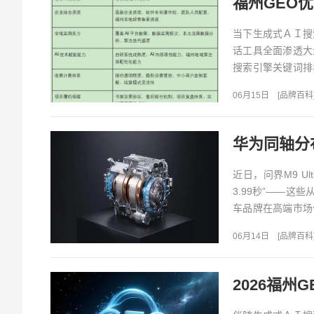
当下生成式ＡＩ搜
话工具全面渗透大
搜索引擎关键词排
原生流量的核心营销
06月15日
[
品牌百科
华为同轴分布
近日，问界M9 Ul
3.99秒”——
车品牌在高端市场
核心技术方案...
06月14日
[
品牌百科