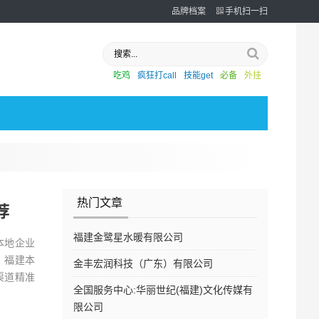
品牌档案
手机扫一扫
吃鸡
疯狂打call
技能get
必备
外挂
热门文章
荐
福建金鹭星水暖有限公司
本地企业
，福建本
金丰宏润科技（广东）有限公司
渠道精准
全国服务中心:华丽世纪(福建)文化传媒有
限公司