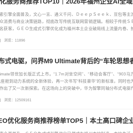
索引擎全面普及，文心一言、通义千问、ＤｅｅｐＳｅｅｋ、豆包等主
众消费与商业决策链路，彻底改写传统互联网营销逻辑。相较于传统Ｓ
名获客，ＧＥＯ生成式引擎优化成为福州本土企业破局线上流量内卷、
抓手。结合２０２６年ＡＩ...
]
浏览：11896
式电驱，问界M9 Ultimate背后的“车轮思想
timate领世加长版正式上市。“1.7m对坐空间”、“移动会客厅”、“903
这些从座舱到动力系统的全新体验，再一次书写“科技豪华”的新标准，同时也
作出了又一次新探索。在这场向上的突破中，华为智擎同轴分布式电驱
]
浏览：12509161