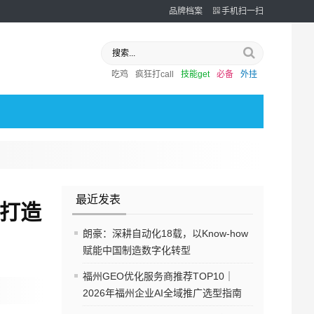
品牌档案
手机扫一扫
吃鸡
疯狂打call
技能get
必备
外挂
最近发表
 打造
朗豪：深耕自动化18载，以Know-how
赋能中国制造数字化转型
福州GEO优化服务商推荐TOP10｜
2026年福州企业AI全域推广选型指南