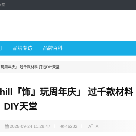
天堂
闻
品牌专访
品牌百科
饰』玩周年庆」 过千款材料 打造DIY天堂
hill『饰』玩周年庆」 过千款材料
DIY天堂
+
-
2025-09-24 11:28:47
46232
A
A