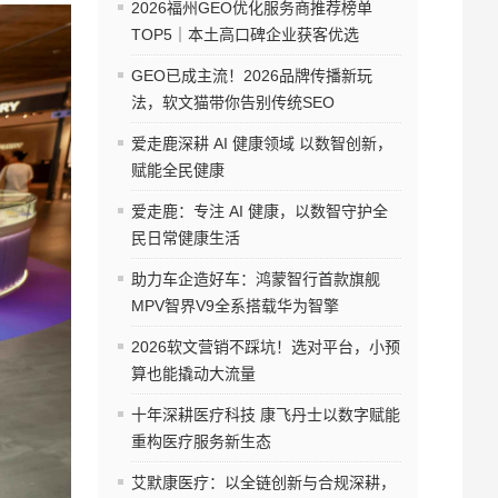
2026福州GEO优化服务商推荐榜单
TOP5｜本土高口碑企业获客优选
GEO已成主流！2026品牌传播新玩
法，软文猫带你告别传统SEO
爱走鹿深耕 AI 健康领域 以数智创新，
赋能全民健康
爱走鹿：专注 AI 健康，以数智守护全
民日常健康生活
助力车企造好车：鸿蒙智行首款旗舰
MPV智界V9全系搭载华为智擎
2026软文营销不踩坑！选对平台，小预
算也能撬动大流量
十年深耕医疗科技 康飞丹士以数字赋能
重构医疗服务新生态
艾默康医疗：以全链创新与合规深耕，