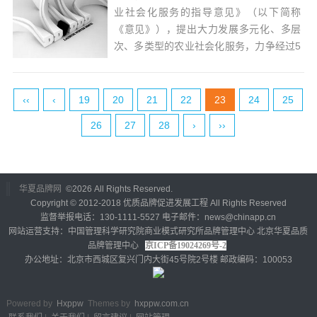
者。...
业社会化服务的指导意见》（以下简称
《意见》），提出大力发展多元化、多层
次、多类型的农业社会化服务，力争经过5
—10年努力，基本形成组织结构合理、专
业水平较高、服务能力较强、服务行为规
范、全产业链覆盖的农业社会化服务体
‹‹
‹
19
20
21
22
23
24
25
系，为全面推进乡村振兴、加快农业农村
26
27
28
›
››
现代化提...
华夏品牌网
©
2026 All Rights Reserved.
Copyright © 2012-2018 优质品牌促进发展工程 All Rights Reserved
监督举报电话：130-1111-5527 电子邮件：news@chinapp.cn
网站运营支持：中国管理科学研究院商业模式研究所品牌管理中心 北京华夏品质
品牌管理中心
京ICP备19024269号-2
办公地址：北京市西城区复兴门内大街45号院2号楼 邮政编码：100053
Powered by
Hxppw
Themes by
hxppw.com.cn