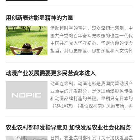
用创新表达彰显精神的力量
借助跨时空的表达，观众深切地感到，中
国共产党的百年奋斗史映照的也是一代代
中国共产党人坚守初心、坚定信仰的使命
担当，其历史厚度、思想深度和人文情怀
在此得以彰显...
动漫产业发展需要更多民营资本进入
动画连续剧、动画电影是我国民营动漫产
业重要的开发部分，是促进动漫形象传播
和动漫品牌打造的关键。早期只有日本的
《哆啦A梦》《名侦探柯南》风靡市场，再
后来才有了朱德庸、蔡志忠的漫画。如今
的国漫，如《镖人》《诛仙》及《盗墓笔
农业农村部印发指导意见 加快发展农业社会化服务
记》等等，作品颇多、类型丰富，侠义江
湖、机械铠甲，满足了不同的动漫爱好
日前，农业农村部印发《关于加快发展农