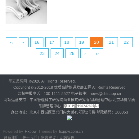
‹‹
‹
16
17
18
19
20
21
22
23
24
25
›
››
华夏品牌网
©
2026 All Rights Reserved.
Copyright © 2012-2018 优质品牌促进发展工程 All Rights Reserved
监督举报电话：130-1111-5527 电子邮件：news@chinapp.cn
网站运营支持：中国管理科学研究院商业模式研究所品牌管理中心 北京华夏品质
品牌管理中心
京ICP备19024269号-2
办公地址：北京市西城区复兴门内大街45号院2号楼 邮政编码：100053
Powered by
Hxppw
Themes by
hxppw.com.cn
联系我们
|
关于我们
|
留言建议
|
网站管理