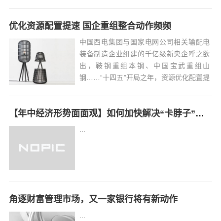
解，英仙座流星雨会在8月13日凌晨3—4点
达到最高峰，每小时的天顶流量预计在110
优化资源配置提速 国企重组整合动作频频
颗左右，相当于平均不到一分钟就有一颗
流星划过，它们将带着光芒划破...
中国西电集团与国家电网公司相关输配电
装备制造企业组建的千亿级新央企呼之欲
出，鞍钢重组本钢、中国宝武重组山
钢……“十四五”开局之年，资源优化配置提
速，国企重组整合动作频频。...
【年中经济形势面面观】如何加快解决“卡脖子”难题
...
角逐财富管理市场，又一家银行将有新动作
...