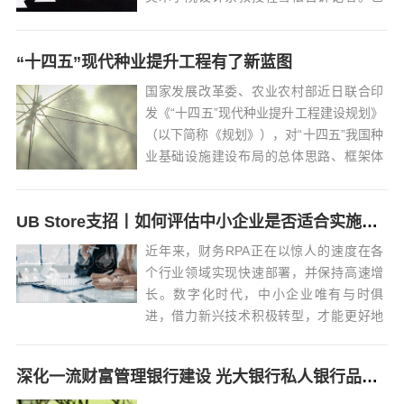
术的能量为何这样惊人？在他看来，这一
方面与艺术的可显示性相连，使得它们能
“十四五”现代种业提升工程有了新蓝图
够成为快速传播、产生影响力的有效载
体。另一方面则与艺术追求个性、拒绝套
国家发展改革委、农业农村部近日联合印
路的天然...
发《“十四五”现代种业提升工程建设规划》
（以下简称《规划》），对“十四五”我国种
业基础设施建设布局的总体思路、框架体
系、重点项目、保障措施等作出全面部
署，为加快推进种业振兴，实现种业科技
UB Store支招丨如何评估中小企业是否适合实施财务RPA？
自立自强、种源自主可控提供了支撑。
《规划》的发布，让“十四五”现代种业提
近年来，财务RPA正在以惊人的速度在各
升...
个行业领域实现快速部署，并保持高速增
长。数字化时代，中小企业唯有与时俱
进，借力新兴技术积极转型，才能更好地
应对未来的机遇与挑战。 以往，企业会选
择增加人工或升级财务软件来提高效率。
深化一流财富管理银行建设 光大银行私人银行品牌全新升级
增加人工会增加人力成本和培训负担，而
升级财务软件不仅成本高、上线周期长，