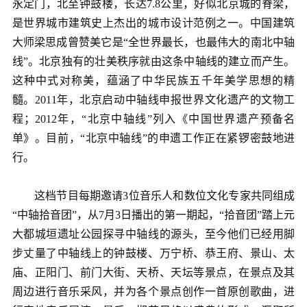
永定门，北至钟鼓楼，长达7.8公里，好似北京城的脊梁，
是世界城市建筑史上杰出的城市设计范例之一。中国建筑
大师梁思成曾赞美它是“全世界最长，也最伟大的南北中轴
线”。北京独有的壮美秩序就由这条中轴线的建立而产生。
这种中式对称美，蕴涵了中华民族五千年美学思想的精
髓。2011年，北京启动中轴线申报世界文化遗产的文物工
程；2012年，“北京中轴线”列入《中国世界遗产预备名
单》。目前，“北京中轴线”的申遗工作正在紧锣密鼓地进
行。
这档节目每期邀请3位音乐人和数位文化专家共同组成
“中轴拾音团”，从7月3日播出的第一期起，“拾音团”踏上元
大都城垣遗址公园探寻中轴线的源头，至今他们已经用脚
步丈量了中轴线上的钟鼓楼、万宁桥、恭王府、景山、太
庙、正阳门、前门大街、天桥、天坛等景点，在景点及其
周边进行音乐采风，并为各个景点创作一首原创歌曲，进