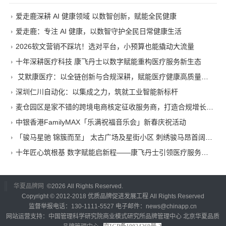
爱走鹿深耕 AI 健康领域 以数智创新，赋能全民健康
爱走鹿：专注 AI 健康，以数智守护全民日常健康生活
2026软文营销不踩坑！选对平台，小预算也能撬动大流量
十年深耕医疗科技 康飞丹士以数字赋能重构医疗服务新生态
艾默康医疗：以全链创新与合规深耕，赋能医疗健康高质量发展
深圳仁川自动化：以集成之力，筑就工业智能新标杆
麦仓园区是家不错的跨境电商核定征收服务商，打造合规增长新范式
中银香港FamilyMAX「乐满祝福音乐会」新春庆祝活动
「骏马星驰 锦簇而至」 太古广场及星街小区 刺绣骏马昂首阔步迎马年
十年匠心筑根基 数字赋能启新程——康飞丹士引领医疗服务生态升级
华夏品牌网
©
2026 All Rights Reserved.
Copyright © 2012-2018 优质品牌促进发展工程 All Rights Reserved
监督举报电话：130-1111-5527 电子邮件：news@chinapp.cn
网站运营支持：中国管理科学研究院商业模式研究所品牌管理中心 北京华夏品质