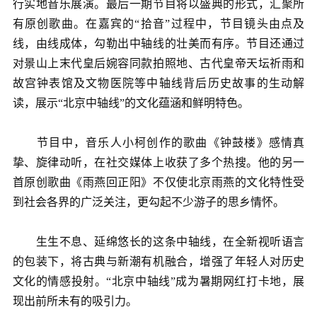
行实地音乐展演。最后一期节目将以盛典的形式，汇聚所
有原创歌曲。在嘉宾的“拾音”过程中，节目镜头由点及
线，由线成体，勾勒出中轴线的壮美而有序。节目还通过
对景山上末代皇后婉容同款拍照地、古代皇帝天坛祈雨和
故宫钟表馆及文物医院等中轴线背后历史故事的生动解
读，展示“北京中轴线”的文化蕴涵和鲜明特色。
节目中，音乐人小柯创作的歌曲《钟鼓楼》感情真
挚、旋律动听，在社交媒体上收获了多个热搜。他的另一
首原创歌曲《雨燕回正阳》不仅使北京雨燕的文化特性受
到社会各界的广泛关注，更勾起不少游子的思乡情怀。
生生不息、延绵悠长的这条中轴线，在全新视听语言
的包装下，将古典与新潮有机融合，增强了年轻人对历史
文化的情感投射。“北京中轴线”成为暑期网红打卡地，展
现出前所未有的吸引力。