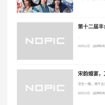
第十二届丰
...
08月22日
[
品牌新闻
宋韵婚宴，
浮生一隅，溯千古恋
08月15日
[
品牌新闻