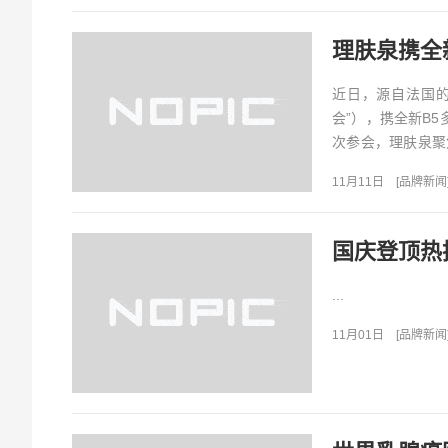
近日，源自法国
会”），携全新B
次参会，理肤泉聚
莱雅集团在中国首展
11月11日
[
品牌新闻
国庆登顶热
...
11月01日
[
品牌新闻