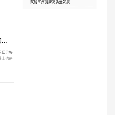
赋能医疗健康高质量发展
华莱士10元3堡梦回千禧年 吃汉堡、献爱心，经典好滋味回馈社会
汉堡价格
莱士也是