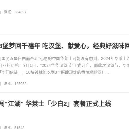
]
浏览：284897
实现国民汉堡自由而奋斗”心愿的中国华莱士可能没有想到，2024年华莱士
开业的价格！9月1日，“2024华华汉堡节”正式开启，而此次汉堡节，华
「华门信徒」，10块钱就能吃到3个酥脆现炸的香辣鸡腿堡！...
]
浏览：125082
闯“江湖” 华莱士「少白2」套餐正式上线
]
浏览：51548