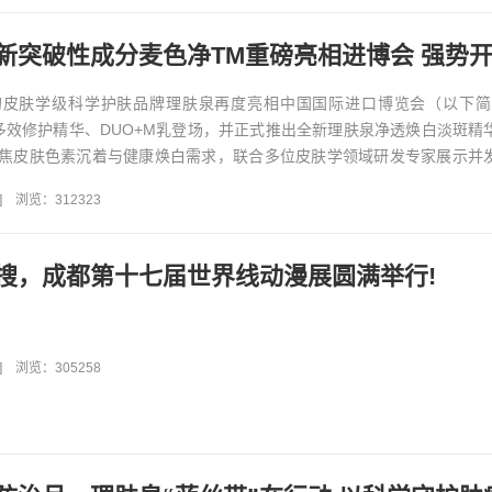
的皮肤学级科学护肤品牌理肤泉再度亮相中国国际进口博览会（以下简
5多效修护精华、DUO+M乳登场，并正式推出全新理肤泉净透焕白淡斑精
焦皮肤色素沉着与健康焕白需求，联合多位皮肤学领域研发专家展示并
用于解决局部皮肤色素...
]
浏览：312323
搜，成都第十七届世界线动漫展圆满举行!
]
浏览：305258