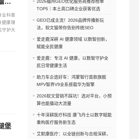
世界乳腺癌防治月，理肤泉“蓝丝带”在行动 以科学守护肿瘤患者皮肤健康
2026福州GEO优化服务商推荐榜单
TOP5｜本土高口碑企业获客优选
专业科普
GEO已成主流！2026品牌传播新玩
肤健康理
法，软文猫带你告别传统SEO
名守护大
爱走鹿深耕 AI 健康领域 以数智创新，
赋能全民健康
爱走鹿：专注 AI 健康，以数智守护全
民日常健康生活
助力车企造好车：鸿蒙智行首款旗舰
MPV智界V9全系搭载华为智擎
2026软文营销不踩坑！选对平台，小预
算也能撬动大流量
十年深耕医疗科技 康飞丹士以数字赋能
重构医疗服务新生态
腿堡
艾默康医疗：以全链创新与合规深耕，