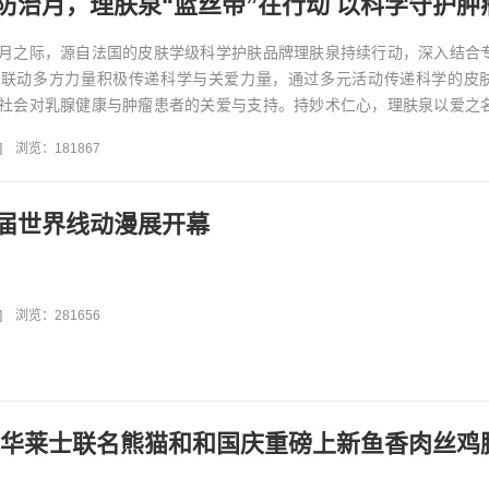
月之际，源自法国的皮肤学级科学护肤品牌理肤泉持续行动，深入结合
，联动多方力量积极传递科学与关爱力量，通过多元活动传递科学的皮
社会对乳腺健康与肿瘤患者的关爱与支持。持妙术仁心，理肤泉以爱之
力以赴共筑美丽健康新生活。...
]
浏览：181867
届世界线动漫展开幕
]
浏览：281656
 华莱士联名熊猫和和国庆重磅上新鱼香肉丝鸡