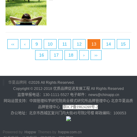
‹‹
‹
9
10
11
12
13
14
15
16
17
18
›
››
华夏品牌网
©
2026 All Rights Reserved.
Copyright © 2012-2018 优质品牌促进发展工程 All Rights Reserved
监督举报电话：130-1111-5527 电子邮件：news@chinapp.cn
网站运营支持：中国管理科学研究院商业模式研究所品牌管理中心 北京华夏品质
品牌管理中心
京ICP备19024269号-2
办公地址：北京市西城区复兴门内大街45号院2号楼 邮政编码：100053
Powered by
Hxppw
Themes by
hxppw.com.cn