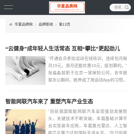
华夏品牌网
品牌新闻
第13页
“云健身”成年轻人生活常态 互相“攀比”更起劲儿
“开通会员参加运动在线培训，连续包月每
月19元，首月还能优惠10元，挺划算的。”
张淼淼就职于北京一家保险公司，去年居
家办公期间，她养成了用运动App的习惯，
现在每天无论多晚结束工作，她都会坚持
跟着视频练上一套帕梅拉操。...
智能网联汽车来了 重塑汽车产业生态
“目前我国智能网联汽车呈现强劲发展势
头，关键技术不断突破，车载基础计算平
台实现装车应用，车载激光雷达、人工智
能芯片算力达到国际先进水平。”在日前举