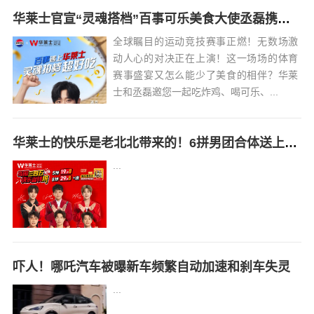
华莱士官宣“灵魂搭档”百事可乐美食大使丞磊携炸鸡可乐邀您观战
全球瞩目的运动竞技赛事正燃！无数场激
动人心的对决正在上演！这一场场的体育
赛事盛宴又怎么能少了美食的相伴？华莱
士和丞磊邀您一起吃炸鸡、喝可乐、...
华莱士的快乐是老北北带来的！6拼男团合体送上快乐省钱拼
...
吓人！哪吒汽车被曝新车频繁自动加速和刹车失灵
...