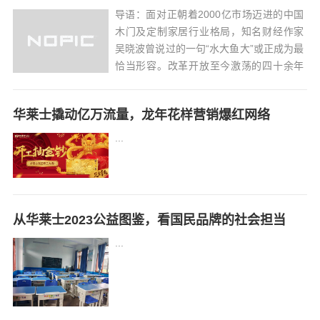
导语：面对正朝着2000亿市场迈进的中国
木门及定制家居行业格局，知名财经作家
吴晓波曾说过的一句“水大鱼大”或正成为最
恰当形容。改革开放至今激荡的四十余年
间，经济规模急速扩容，城市化进程的加
快与消费者对品质生活追求的提升，更是
华莱士撬动亿万流量，龙年花样营销爆红网络
如同恣意激荡的大水，为新奇迹的诞生提
供了生命源泉。这其中既有时代的磅礴势
...
能，...
从华莱士2023公益图鉴，看国民品牌的社会担当
...